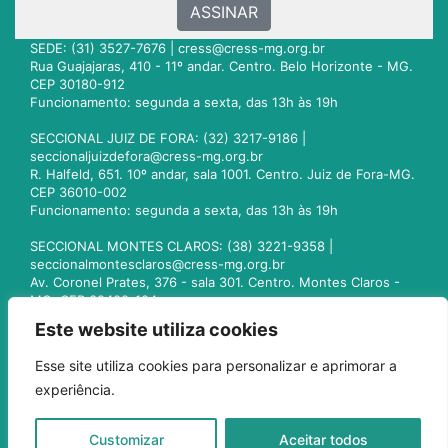
ASSINAR
SEDE: (31) 3527-7676 |
cress@cress-mg.org.br
Rua Guajajaras, 410 - 11º andar. Centro. Belo Horizonte - MG.
CEP 30180-912
Funcionamento: segunda a sexta, das 13h às 19h
SECCIONAL JUIZ DE FORA: (32) 3217-9186 |
seccionaljuizdefora@cress-mg.org.br
R. Halfeld, 651. 10º andar, sala 1001. Centro. Juiz de Fora-MG.
CEP 36010-002
Funcionamento: segunda a sexta, das 13h às 19h
SECCIONAL MONTES CLAROS: (38) 3221-9358 |
seccionalmontesclaros@cress-mg.org.br
Av. Coronel Prates, 376 - sala 301. Centro. Montes Claros -
MG. CEP 39400-104
Funcionamento: segunda a sexta, das 13h às 19h
Este website utiliza cookies
SECCIONAL UBERLÂNDIA: (34) 3236-3024 |
Esse site utiliza cookies para personalizar e aprimorar a
seccionaluberlandia@cress-mg.org.br
experiência.
Av. Afonso Pena, 547 - sala 101. Uberlândia - MG. CEP
38400-128
Funcionamento: segunda a sexta, das 13h às 19h
Customizar
Aceitar todos