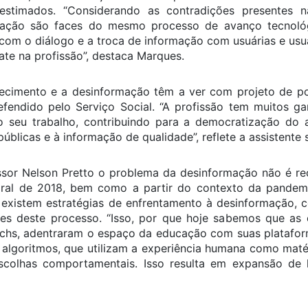
stimados. “Considerando as contradições presentes na
mação são faces do mesmo processo de avanço tecnológi
com o diálogo e a troca de informação com usuárias e usuár
ate na profissão”, destaca Marques.
ecimento e a desinformação têm a ver com projeto de pod
fendido pelo Serviço Social. “A profissão tem muitos g
 seu trabalho, contribuindo para a democratização do 
 públicas e à informação de qualidade”, reflete a assistente s
sor Nelson Pretto o problema da desinformação não é re
oral de 2018, bem como a partir do contexto da pandemia
e existem estratégias de enfrentamento à desinformação,
 deste processo. “Isso, por que hoje sabemos que as 
chs, adentraram o espaço da educação com suas platafor
lgoritmos, que utilizam a experiência humana como matér
colhas comportamentais. Isso resulta em expansão de 