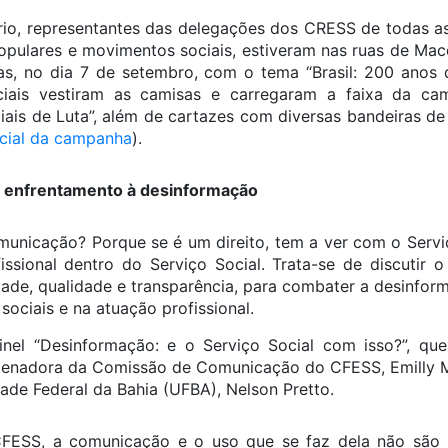
o, representantes das delegações dos CRESS de todas as 
opulares e movimentos sociais, estiveram nas ruas de Mace
as, no dia 7 de setembro, com o tema “Brasil: 200 anos 
ciais vestiram as camisas e carregaram a faixa da ca
iais de Luta”, além de cartazes com diversas bandeiras de 
icial da campanha
).
e enfrentamento à desinformação
unicação? Porque se é um direito, tem a ver com o Serviço
fissional dentro do Serviço Social. Trata-se de discutir o
ade, qualidade e transparência, para combater a desinform
sociais e na atuação profissional.
inel “Desinformação: e o Serviço Social com isso?”, qu
ordenadora da Comissão de Comunicação do CFESS, Emilly 
ade Federal da Bahia (UFBA), Nelson Pretto.
CFESS, a comunicação e o uso que se faz dela não são