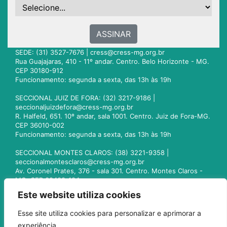
ASSINAR
SEDE: (31) 3527-7676 |
cress@cress-mg.org.br
Rua Guajajaras, 410 - 11º andar. Centro. Belo Horizonte - MG.
CEP 30180-912
Funcionamento: segunda a sexta, das 13h às 19h
SECCIONAL JUIZ DE FORA: (32) 3217-9186 |
seccionaljuizdefora@cress-mg.org.br
R. Halfeld, 651. 10º andar, sala 1001. Centro. Juiz de Fora-MG.
CEP 36010-002
Funcionamento: segunda a sexta, das 13h às 19h
SECCIONAL MONTES CLAROS: (38) 3221-9358 |
seccionalmontesclaros@cress-mg.org.br
Av. Coronel Prates, 376 - sala 301. Centro. Montes Claros -
MG. CEP 39400-104
Funcionamento: segunda a sexta, das 13h às 19h
Este website utiliza cookies
SECCIONAL UBERLÂNDIA: (34) 3236-3024 |
Esse site utiliza cookies para personalizar e aprimorar a
seccionaluberlandia@cress-mg.org.br
experiência.
Av. Afonso Pena, 547 - sala 101. Uberlândia - MG. CEP