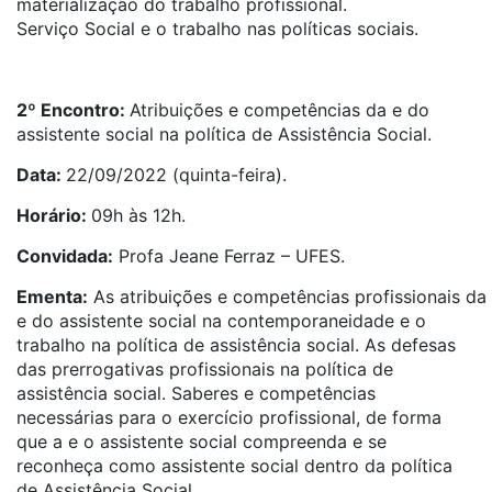
materialização
do
trabalho profissional.
Serviço
Social
e
o trabalho nas políticas sociais.
2º Encontro:
Atribuições
e
competências
da e
do
a
ssistente
s
ocial
na política de Assistência S
ocial
.
Data:
22/09/2022 (quinta-feira).
Horário:
09h às 12h.
Convidada:
Profa Jeane Ferraz – UFES.
Ementa:
As
atribuições
e
competências
profissionais
da
e do
a
ssistente
s
ocial
na contemporaneidade
e
o
trabalho na política de assistência
social
. As defesas
das prerrogativas profissionais na política de
assistência
social
. Saberes
e
competências
necessárias para o exercício profissional, de forma
que a e o a
ssistente
s
ocial
compreenda
e
se
reconheça como
assistente
social
dentro
da
política
de Assistência S
ocial
.