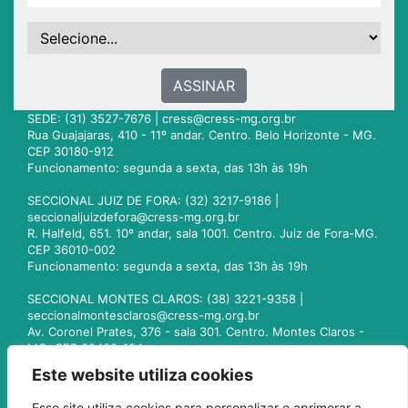
ASSINAR
SEDE: (31) 3527-7676 |
cress@cress-mg.org.br
Rua Guajajaras, 410 - 11º andar. Centro. Belo Horizonte - MG.
CEP 30180-912
Funcionamento: segunda a sexta, das 13h às 19h
SECCIONAL JUIZ DE FORA: (32) 3217-9186 |
seccionaljuizdefora@cress-mg.org.br
R. Halfeld, 651. 10º andar, sala 1001. Centro. Juiz de Fora-MG.
CEP 36010-002
Funcionamento: segunda a sexta, das 13h às 19h
SECCIONAL MONTES CLAROS: (38) 3221-9358 |
seccionalmontesclaros@cress-mg.org.br
Av. Coronel Prates, 376 - sala 301. Centro. Montes Claros -
MG. CEP 39400-104
Funcionamento: segunda a sexta, das 13h às 19h
Este website utiliza cookies
SECCIONAL UBERLÂNDIA: (34) 3236-3024 |
Esse site utiliza cookies para personalizar e aprimorar a