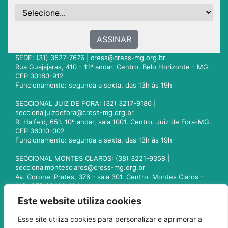
ASSINAR
SEDE: (31) 3527-7676 |
cress@cress-mg.org.br
Rua Guajajaras, 410 - 11º andar. Centro. Belo Horizonte - MG.
CEP 30180-912
Funcionamento: segunda a sexta, das 13h às 19h
SECCIONAL JUIZ DE FORA: (32) 3217-9186 |
seccionaljuizdefora@cress-mg.org.br
R. Halfeld, 651. 10º andar, sala 1001. Centro. Juiz de Fora-MG.
CEP 36010-002
Funcionamento: segunda a sexta, das 13h às 19h
SECCIONAL MONTES CLAROS: (38) 3221-9358 |
seccionalmontesclaros@cress-mg.org.br
Av. Coronel Prates, 376 - sala 301. Centro. Montes Claros -
MG. CEP 39400-104
Funcionamento: segunda a sexta, das 13h às 19h
Este website utiliza cookies
SECCIONAL UBERLÂNDIA: (34) 3236-3024 |
Esse site utiliza cookies para personalizar e aprimorar a
seccionaluberlandia@cress-mg.org.br