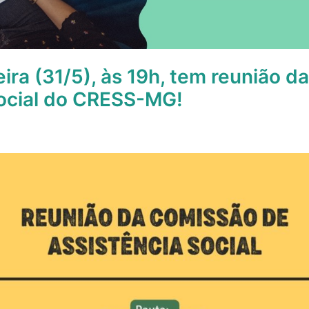
eira (31/5), às 19h, tem reunião 
Social do CRESS-MG!