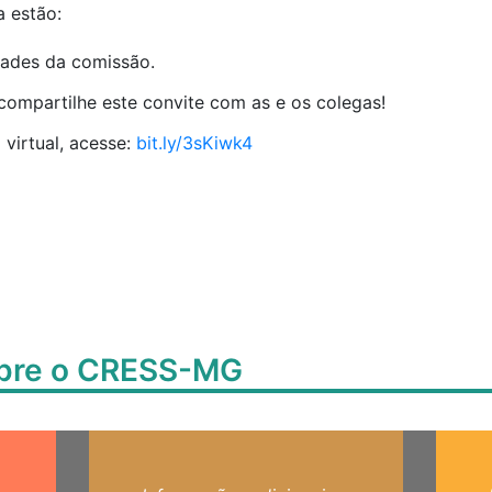
a estão:
dades da comissão.
compartilhe este convite com as e os colegas!
 virtual, acesse:
bit.ly/3sKiwk4
obre o CRESS-MG