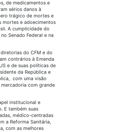
os, de medicamentos e
ram sérios danos à
ro trágico de mortes e
s mortes e adoecimentos
asil. A cumplicidade do
 no Senado Federal e na
 diretorias do CFM e do
am contrários à Emenda
S e de suas políticas de
sidente da República e
ública, com uma visão
a mercadoria com grande
el institucional e
vo. E também suas
radas, médico-centradas
m a Reforma Sanitária,
ca, com as melhores