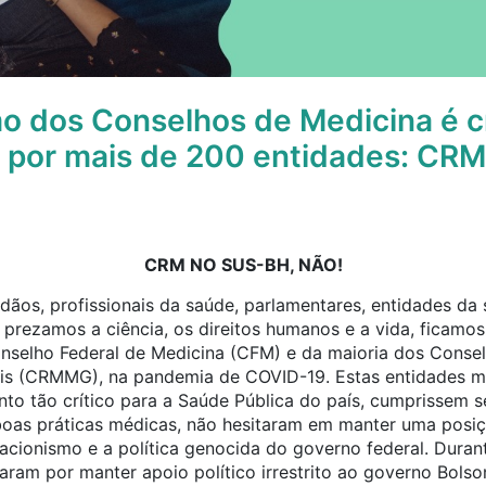
o dos Conselhos de Medicina é c
a por mais de 200 entidades: CR
CRM NO SUS-BH, NÃO!
dãos, profissionais da saúde, parlamentares, entidades da 
prezamos a ciência, os direitos humanos e a vida, ficamos
selho Federal de Medicina (CFM) e da maioria dos Conselh
ais (CRMMG), na pandemia de COVID-19. Estas entidades mé
o tão crítico para a Saúde Pública do país, cumprissem se
s boas práticas médicas, não hesitaram em manter uma posi
cionismo e a política genocida do governo federal. Duran
aram por manter apoio político irrestrito ao governo Bolso