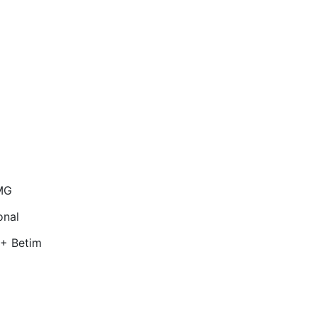
MG
onal
 + Betim