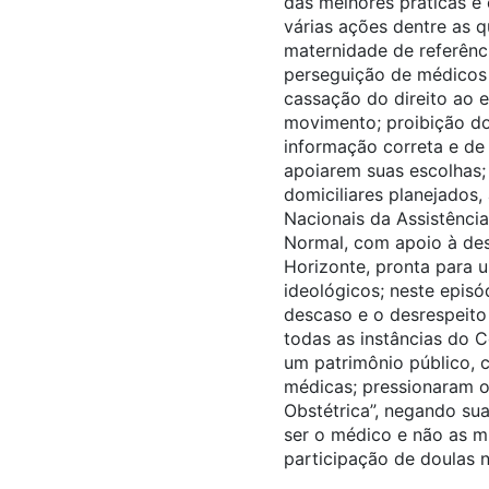
das melhores práticas e 
várias ações dentre as q
maternidade de referênc
perseguição de médicos e
cassação do direito ao e
movimento; proibição do
informação correta e de 
apoiarem suas escolhas;
domiciliares planejados, 
Nacionais da Assistênci
Normal, com apoio à des
Horizonte, pronta para 
ideológicos; neste epis
descaso e o desrespeito
todas as instâncias do C
um patrimônio público, 
médicas; pressionaram o 
Obstétrica”, negando sua
ser o médico e não as m
participação de doulas 