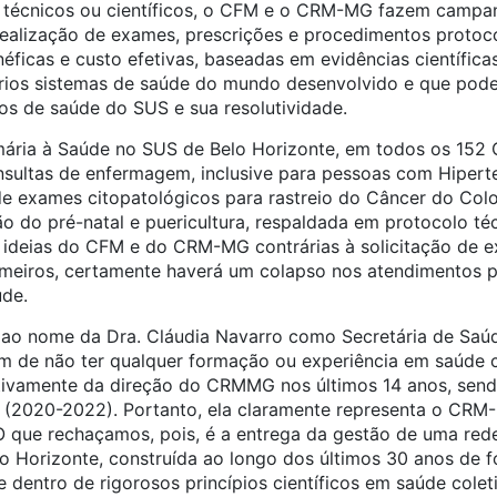
técnicos ou científicos, o CFM e o CRM-MG fazem camp
 realização de exames, prescrições e procedimentos protoc
néficas e custo efetivas, baseadas em evidências científic
rios sistemas de saúde do mundo desenvolvido e que pode
os de saúde do SUS e sua resolutividade.
ária à Saúde no SUS de Belo Horizonte, em todos os 152 
nsultas de enfermagem, inclusive para pessoas com Hiperte
de exames citopatológicos para rastreio do Câncer do Colo
o do pré-natal e puericultura, respaldada em protocolo téc
 ideias do CFM e do CRM-MG contrárias à solicitação de e
meiros, certamente haverá um colapso nos atendimentos p
de.
 ao nome da Dra. Cláudia Navarro como Secretária de Saúd
ém de não ter qualquer formação ou experiência em saúde c
 ativamente da direção do CRMMG nos últimos 14 anos, send
e (2020-2022). Portanto, ela claramente representa o CRM
O que rechaçamos, pois, é a entrega da gestão de uma red
o Horizonte, construída ao longo dos últimos 30 anos de 
r e dentro de rigorosos princípios científicos em saúde cole