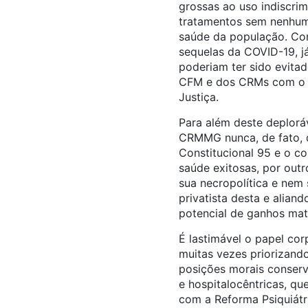
grossas ao uso indiscri
tratamentos sem nenhuma
saúde da população. Co
sequelas da COVID-19, 
poderiam ter sido evitado
CFM e dos CRMs com o go
Justiça.
Para além deste deplorá
CRMMG nunca, de fato, 
Constitucional 95 e o c
saúde exitosas, por out
sua necropolítica e nem 
privatista desta e alia
potencial de ganhos mat
É lastimável o papel cor
muitas vezes priorizand
posições morais conserv
e hospitalocêntricas, q
com a Reforma Psiquiátr