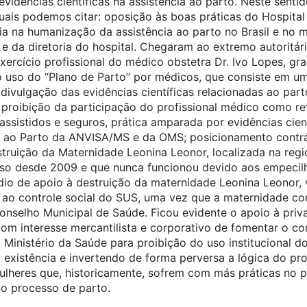
evidências científicas na assistência ao parto. Neste sent
uais podemos citar: oposição às boas práticas do Hospital
ia na humanização da assistência ao parto no Brasil e no
 da diretoria do hospital. Chegaram ao extremo autoritári
xercício profissional do médico obstetra Dr. Ivo Lopes, gra
 uso do “Plano de Parto” por médicos, que consiste em u
divulgação das evidências científicas relacionadas ao par
 proibição da participação do profissional médico como r
assistidos e seguros, prática amparada por evidências cient
a ao Parto da ANVISA/MS e da OMS; posicionamento contrá
truição da Maternidade Leonina Leonor, localizada na reg
uso desde 2009 e que nunca funcionou devido aos empecilh
ódio de apoio à destruição da maternidade Leonina Leonor
 ao controle social do SUS, uma vez que a maternidade c
onselho Municipal de Saúde. Ficou evidente o apoio à priv
com interesse mercantilista e corporativo de fomentar o c
Ministério da Saúde para proibição do uso institucional d
 existência e invertendo de forma perversa a lógica do pro
ulheres que, historicamente, sofrem com más práticas no 
no processo de parto.