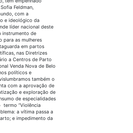
ido, têm empenhado
 Sofia Feldman,
 mundo, com a
o e ideológico da
nde líder nacional deste
m instrumento de
to para as mulheres
etaguarda em partos
íficas, nas Diretrizes
rio a Centros de Parto
ional Venda Nova de Belo
os políticos e
, vislumbramos também o
onta com a aprovação de
atização e exploração de
onsumo de especialidades
o termo “Violência
blema: a vítima passa a
parto; e impedimento da