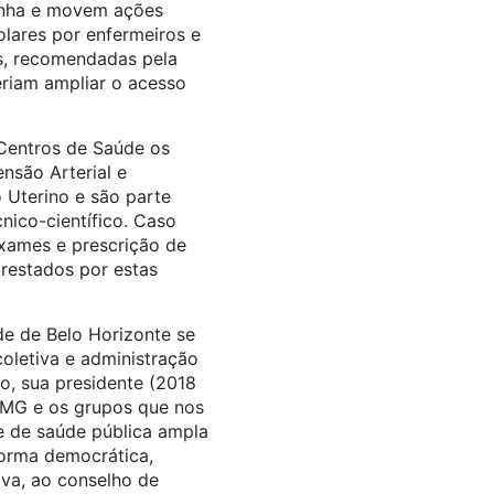
anha e movem ações
olares por enfermeiros e
as, recomendadas pela
riam ampliar o acesso
Centros de Saúde os
nsão Arterial e
 Uterino e são parte
nico-científico. Caso
xames e prescrição de
restados por estas
e de Belo Horizonte se
oletiva e administração
o, sua presidente (2018
-MG e os grupos que nos
e de saúde pública ampla
forma democrática,
tiva, ao conselho de