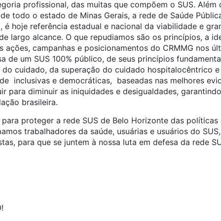
egoria profissional, das muitas que compõem o SUS. Além 
 de todo o estado de Minas Gerais, a rede de Saúde Pública
, é hoje referência estadual e nacional da viabilidade e gr
 de largo alcance. O que repudiamos são os princípios, a id
s ações, campanhas e posicionamentos do CRMMG nos últ
sa de um SUS 100% público, de seus princípios fundamentai
e do cuidado, da superação do cuidado hospitalocêntrico 
úde inclusivas e democráticas, baseadas nas melhores evidê
ir para diminuir as iniquidades e desigualdades, garantind
ação brasileira.
 para proteger a rede SUS de Belo Horizonte das polític
mamos trabalhadores da saúde, usuárias e usuários do SUS,
stas, para que se juntem à nossa luta em defesa da rede S
!
!