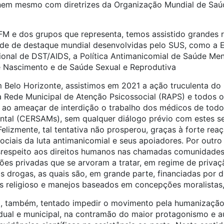
 nem mesmo com diretrizes da Organização Mundial de Saúde
FM e dos grupos que representa, temos assistido grandes 
aúde de destaque mundial desenvolvidas pelo SUS, como a 
onal de DST/AIDS, a Política Antimanicomial de Saúde Menta
 Nascimento e de Saúde Sexual e Reprodutiva
m Belo Horizonte, assistimos em 2021 a ação truculenta
r a Rede Municipal de Atenção Psicossocial (RAPS) e todos o
 ao ameaçar de interdição o trabalho dos médicos de todo
ntal (CERSAMs), sem qualquer diálogo prévio com estes s
Felizmente, tal tentativa não prosperou, graças à forte rea
ciais da luta antimanicomial e seus apoiadores. Por outro
srespeito aos direitos humanos nas chamadas comunidades 
ções privadas que se arvoram a tratar, em regime de privaç
s drogas, as quais são, em grande parte, financiadas por di
s religioso e manejos baseados em concepções moralistas,
também, tentado impedir o movimento pela humanização 
tadual e municipal, na contramão do maior protagonismo e 