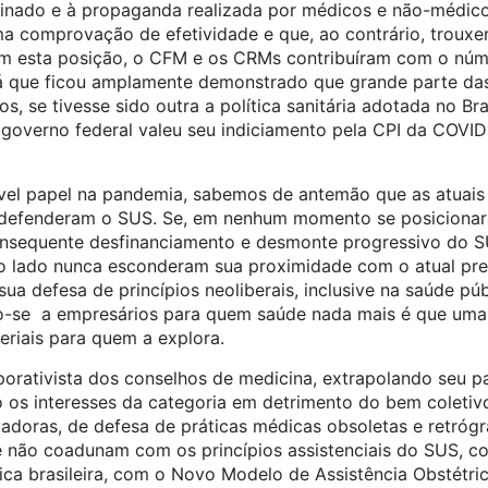
minado e à propaganda realizada por médicos e não-médic
 comprovação de efetividade e que, ao contrário, trouxe
m esta posição, o CFM e os CRMs contribuíram com o núme
já que ficou amplamente demonstrado que grande parte da
s, se tivesse sido outra a política sanitária adotada no Br
verno federal valeu seu indiciamento pela CPI da COVID
vel papel na pandemia, sabemos de antemão que as atuais
defenderam o SUS. Se, em nenhum momento se posicionar
onsequente desfinanciamento e desmonte progressivo do SU
ro lado nunca esconderam sua proximidade com o atual pre
sua defesa de princípios neoliberais, inclusive na saúde p
ndo-se a empresários para quem saúde nada mais é que um
eriais para quem a explora.
porativista dos conselhos de medicina, extrapolando seu pap
o os interesses da categoria em detrimento do bem coleti
adoras, de defesa de práticas médicas obsoletas e retróg
ue não coadunam com os princípios assistenciais do SUS, co
ica brasileira, com o Novo Modelo de Assistência Obstétri