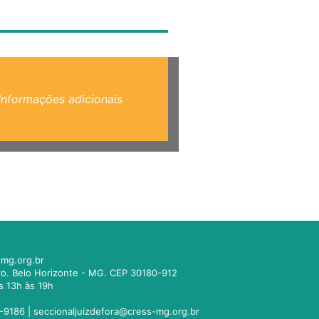
Informações adicionais
mg.org.br
tro. Belo Horizonte - MG. CEP 30180-912
s 13h às 19h
-9186 |
seccionaljuizdefora@cress-mg.org.br