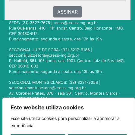
ASSINAR
SEDE: (31) 3527-7676 |
cress@cress-mg.org.br
Rua Guajajaras, 410 - 11º andar. Centro. Belo Horizonte - MG.
CEP 30180-912
Funcionamento: segunda a sexta, das 13h às 19h
SECCIONAL JUIZ DE FORA: (32) 3217-9186 |
seccionaljuizdefora@cress-mg.org.br
R. Halfeld, 651. 10º andar, sala 1001. Centro. Juiz de Fora-MG.
CEP 36010-002
Funcionamento: segunda a sexta, das 13h às 19h
SECCIONAL MONTES CLAROS: (38) 3221-9358 |
seccionalmontesclaros@cress-mg.org.br
Av. Coronel Prates, 376 - sala 301. Centro. Montes Claros -
MG. CEP 39400-104
Funcionamento: segunda a sexta, das 13h às 19h
Este website utiliza cookies
SECCIONAL UBERLÂNDIA: (34) 3236-3024 |
Esse site utiliza cookies para personalizar e aprimorar a
seccionaluberlandia@cress-mg.org.br
experiência.
Av. Afonso Pena, 547 - sala 101. Uberlândia - MG. CEP
38400-128