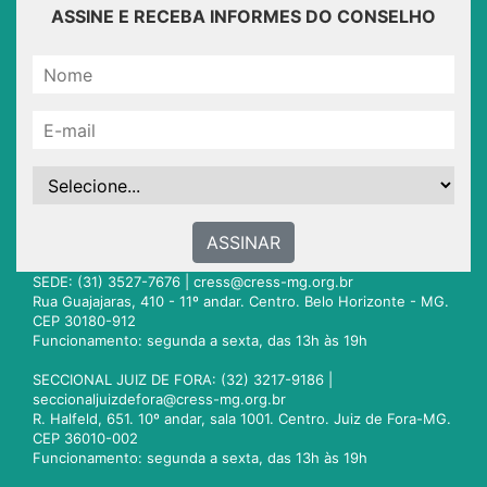
ASSINE E RECEBA INFORMES DO CONSELHO
ASSINAR
SEDE: (31) 3527-7676 |
cress@cress-mg.org.br
Rua Guajajaras, 410 - 11º andar. Centro. Belo Horizonte - MG.
CEP 30180-912
Funcionamento: segunda a sexta, das 13h às 19h
SECCIONAL JUIZ DE FORA: (32) 3217-9186 |
seccionaljuizdefora@cress-mg.org.br
R. Halfeld, 651. 10º andar, sala 1001. Centro. Juiz de Fora-MG.
CEP 36010-002
Funcionamento: segunda a sexta, das 13h às 19h