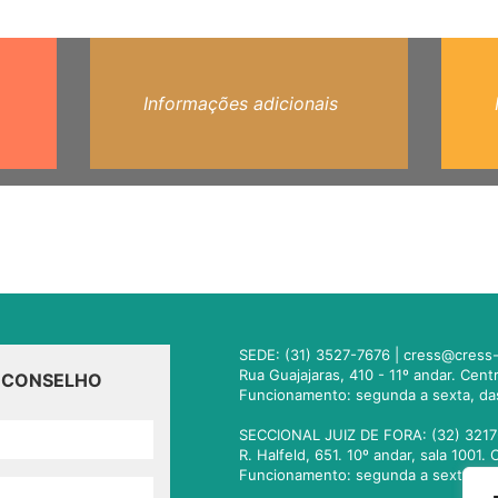
Informações adicionais
SEDE: (31) 3527-7676 |
cress@cress-
Rua Guajajaras, 410 - 11º andar. Cen
O CONSELHO
Funcionamento: segunda a sexta, da
SECCIONAL JUIZ DE FORA: (32) 3217
R. Halfeld, 651. 10º andar, sala 100
Funcionamento: segunda a sexta, da