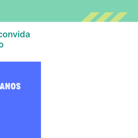
convida
o