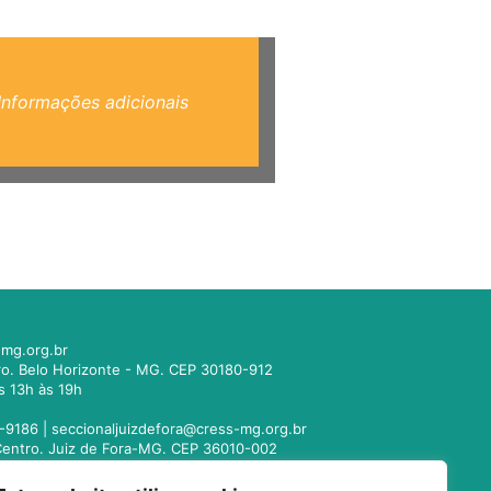
Informações adicionais
mg.org.br
tro. Belo Horizonte - MG. CEP 30180-912
s 13h às 19h
-9186 |
seccionaljuizdefora@cress-mg.org.br
1. Centro. Juiz de Fora-MG. CEP 36010-002
s 13h às 19h