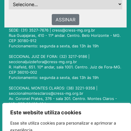
ASSINAR
SEDE: (31) 3527-7676 |
cress@cress-mg.org.br
Rua Guajajaras, 410 - 11º andar. Centro. Belo Horizonte - MG.
CEP 30180-912
Funcionamento: segunda a sexta, das 13h às 19h
SECCIONAL JUIZ DE FORA: (32) 3217-9186 |
seccionaljuizdefora@cress-mg.org.br
R. Halfeld, 651. 10º andar, sala 1001. Centro. Juiz de Fora-MG.
CEP 36010-002
Funcionamento: segunda a sexta, das 13h às 19h
SECCIONAL MONTES CLAROS: (38) 3221-9358 |
seccionalmontesclaros@cress-mg.org.br
Av. Coronel Prates, 376 - sala 301. Centro. Montes Claros -
MG. CEP 39400-104
Funcionamento: segunda a sexta, das 13h às 19h
Este website utiliza cookies
SECCIONAL UBERLÂNDIA: (34) 3236-3024 |
Esse site utiliza cookies para personalizar e aprimorar a
seccionaluberlandia@cress-mg.org.br
experiência.
Av. Afonso Pena, 547 - sala 101. Uberlândia - MG. CEP