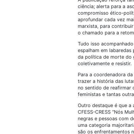
ciência; alerta para a a
compromisso ético-polít
aprofundar cada vez mais
marxista, para contribui
o chamado para a retoma
Tudo isso acompanhado p
espalham em labaredas p
da política de morte do 
coletivamente e resistir.
Para a coordenadora da 
trazer a história das lu
no sentido de reafirmar 
feministas e tantas outr
Outro destaque é que a
CFESS-CRESS “Nós Mulher
negras e pessoas com de
uma categoria majoritar
são os enfrentamentos ne