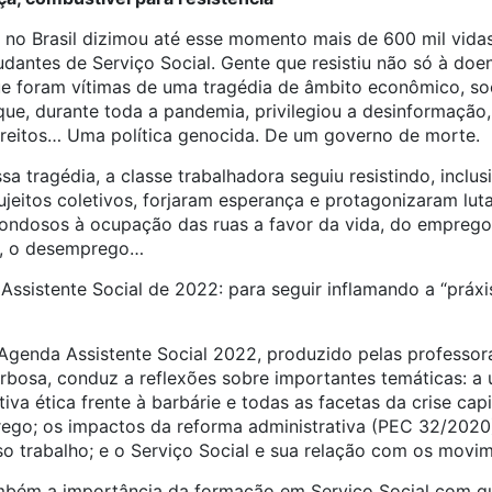
no Brasil dizimou até esse momento mais de 600 mil vidas
tudantes de Serviço Social. Gente que resistiu não só à do
 foram vítimas de uma tragédia de âmbito econômico, social
que, durante toda a pandemia, privilegiou a desinformação,
direitos… Uma política genocida. De um governo de morte.
a tragédia, a classe trabalhadora seguiu resistindo, inclusi
ujeitos coletivos, forjaram esperança e protagonizaram luta
rondosos à ocupação das ruas a favor da vida, do emprego,
a, o desemprego…
ssistente Social de 2022: para seguir inflamando a “práxis
 Agenda Assistente Social 2022, produzido pelas professor
rbosa, conduz a reflexões sobre importantes temáticas: a 
iva ética frente à barbárie e todas as facetas da crise cap
go; os impactos da reforma administrativa (PEC 32/2020)
o trabalho; e o Serviço Social e sua relação com os movim
mbém a importância da formação em Serviço Social com qu