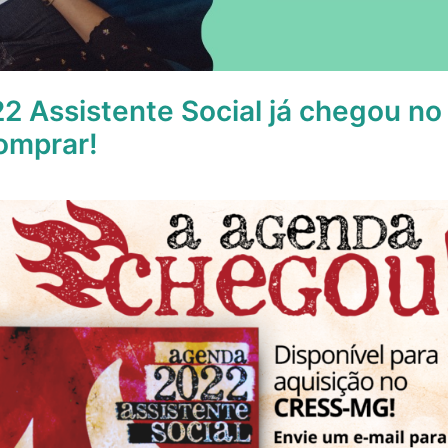
2 Assistente Social já chegou n
omprar!