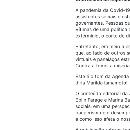
A pandemia da Covid-19 
assistentes sociais e es
governantes. Pessoas que
Vítimas de uma política 
extermínio, o corte de 
Entretanto, em meio a ess
que, ao lado de outros s
virtuais e panelaços est
Contra a fome, a miséri
Este é o tom da Agenda A
diria Marilda Iamamoto!
O conteúdo editorial da
Eblin Farage e Marina Ba
sociais, em uma perspect
pauperismo e o desempre
e como isso afeta o noss
A publicação reforça ta