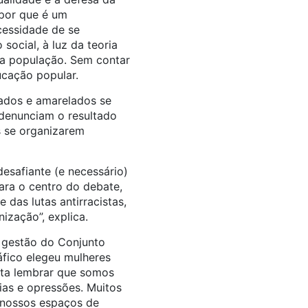
 por que é um
cessidade de se
social, à luz da teoria
 da população. Sem contar
cação popular.
jados e amarelados se
 denunciam o resultado
s se organizarem
safiante (e necessário)
para o centro do debate,
das lutas antirracistas,
ização”, explica.
 gestão do Conjunto
áfico elegeu mulheres
sta lembrar que somos
ias e opressões. Muitos
m nossos espaços de