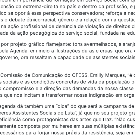
scensão da extrema-direita no país e dentro da profissão, e
ico se opor à essa perspectiva conservadora; reforça a ne
 o debate étnico-racial, gênero e a relação com a questão 
r na ação profissional de denúncia de violação de direitos
da da ação pedagógica do serviço social, fundada na edu
or projeto gráfico flamejante: tons avermelhados, alaran
ela Agenda, em meio a ilustrações duras e cruas, que ora
governo, ora ressaltam a capacidade de assistentes sociai
Comissão de Comunicação do CFESS, Emilly Marques, “é de
tas sociais e as condições concretas de vida da população 
o compromisso e a direção das demandas da nossa classe e 
as que nos incitam a transformar nossa indignação em organ
 agenda dá também uma “dica” do que será a campanha de
es Assistentes Sociais de Luta”, já que no seu projeto gr
ficiência como protagonistas das artes que traz. “Não cu
iamente composta por mulheres em suas múltiplas existênc
cessários para forjar nossa práxis da resistência, seja e