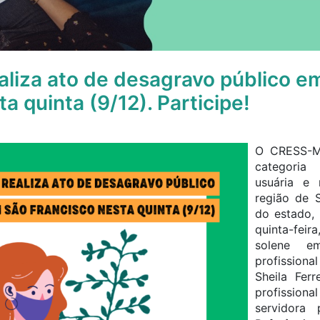
liza ato de desagravo público e
a quinta (9/12). Participe!
O CRESS-M
categoria 
usuária e 
região de 
do estado, 
quinta-feir
solene e
profission
Sheila Ferr
profissio
servidora