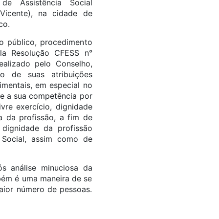
 de Assistência Social
 Vicente), na cidade de
co.
o público, procedimento
ela Resolução CFESS n°
ealizado pelo Conselho,
io de suas atribuições
gimentais, em especial no
re a sua competência por
ivre exercício, dignidade
 da profissão, a fim de
 dignidade da profissão
 Social, assim como de
s análise minuciosa da
mbém é uma maneira de se
maior número de pessoas.