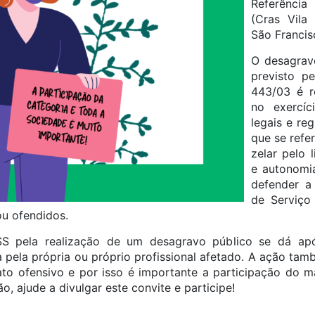
Referência
(Cras Vila
São Francis
O desagrav
previsto p
443/03 é r
no exercíc
legais e re
que se refe
zelar pelo l
e autonomia
defender a
de Serviço
ou ofendidos.
S pela realização de um desagravo público se dá apó
 pela própria ou próprio profissional afetado. A ação ta
ato ofensivo e por isso é importante a participação do 
o, ajude a divulgar este convite e participe!