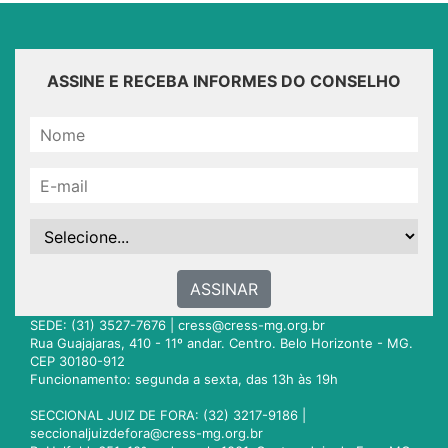
ASSINE E RECEBA INFORMES DO CONSELHO
ASSINAR
SEDE: (31) 3527-7676 |
cress@cress-mg.org.br
Rua Guajajaras, 410 - 11º andar. Centro. Belo Horizonte - MG.
CEP 30180-912
Funcionamento: segunda a sexta, das 13h às 19h
SECCIONAL JUIZ DE FORA: (32) 3217-9186 |
seccionaljuizdefora@cress-mg.org.br