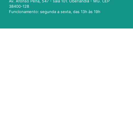
Av. Afonso Pena, 547 - sala 101. Uberlândia - MG. CEP
38400-128
Funcionamento: segunda a sexta, das 13h às 19h