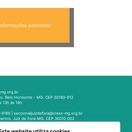
Informações adicionais
mg.org.br
tro. Belo Horizonte - MG. CEP 30180-912
s 13h às 19h
-9186 |
seccionaljuizdefora@cress-mg.org.br
1. Centro. Juiz de Fora-MG. CEP 36010-002
s 13h às 19h
Este website utiliza cookies