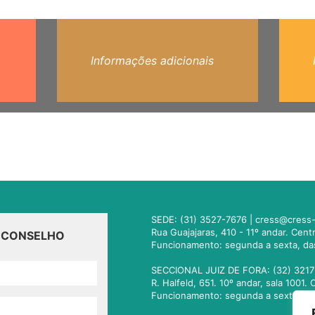
Informações adicionais
SEDE: (31) 3527-7676 |
cress@cress-
Rua Guajajaras, 410 - 11º andar. Cen
O CONSELHO
Funcionamento: segunda a sexta, da
SECCIONAL JUIZ DE FORA: (32) 3217
R. Halfeld, 651. 10º andar, sala 100
Funcionamento: segunda a sexta, da