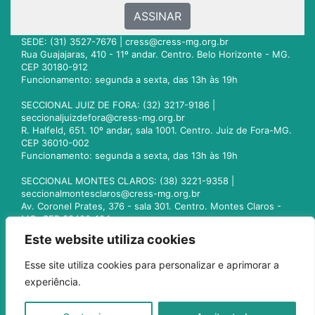
ASSINAR
SEDE: (31) 3527-7676 |
cress@cress-mg.org.br
Rua Guajajaras, 410 - 11º andar. Centro. Belo Horizonte - MG.
CEP 30180-912
Funcionamento: segunda a sexta, das 13h às 19h
SECCIONAL JUIZ DE FORA: (32) 3217-9186 |
seccionaljuizdefora@cress-mg.org.br
R. Halfeld, 651. 10º andar, sala 1001. Centro. Juiz de Fora-MG.
CEP 36010-002
Funcionamento: segunda a sexta, das 13h às 19h
SECCIONAL MONTES CLAROS: (38) 3221-9358 |
seccionalmontesclaros@cress-mg.org.br
Av. Coronel Prates, 376 - sala 301. Centro. Montes Claros -
MG. CEP 39400-104
Funcionamento: segunda a sexta, das 13h às 19h
Este website utiliza cookies
SECCIONAL UBERLÂNDIA: (34) 3236-3024 |
Esse site utiliza cookies para personalizar e aprimorar a
seccionaluberlandia@cress-mg.org.br
experiência.
Av. Afonso Pena, 547 - sala 101. Uberlândia - MG. CEP
38400-128
Funcionamento: segunda a sexta, das 13h às 19h