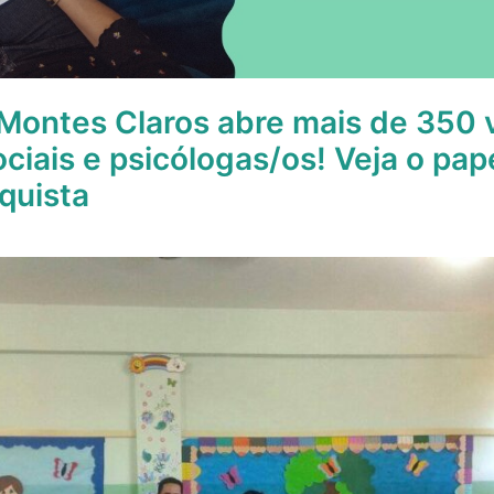
 Montes Claros abre mais de 350 
ociais e psicólogas/os! Veja o pa
quista