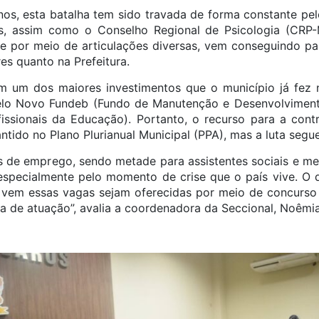
os, esta batalha tem sido travada de forma constante p
s, assim como o Conselho Regional de Psicologia (CRP
ue por meio de articulações diversas, vem conseguindo p
s quanto na Prefeitura.
m um dos maiores investimentos que o município já fez 
elo Novo Fundeb (Fundo de Manutenção e Desenvolvimen
issionais da Educação). Portanto, o recurso para a con
antido no Plano Plurianual Municipal (PPA), mas a luta segue
 de emprego, sendo metade para assistentes sociais e me
pecialmente pelo momento de crise que o país vive. O de
 vem essas vagas sejam oferecidas por meio de concurso 
a de atuação”, avalia a coordenadora da Seccional, Noêmi