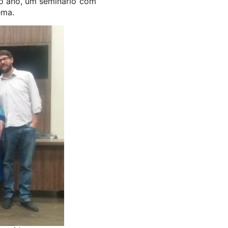
o ano, um seminário com
ema.