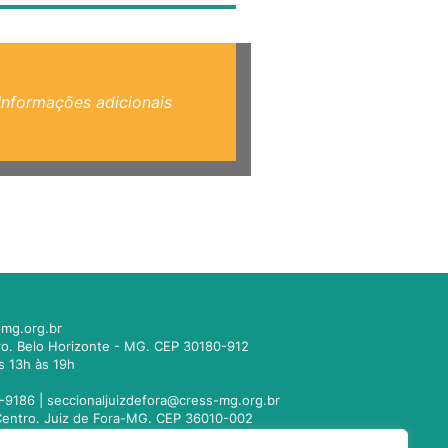
Informações adicionais
mg.org.br
tro. Belo Horizonte - MG. CEP 30180-912
s 13h às 19h
-9186 |
seccionaljuizdefora@cress-mg.org.br
1. Centro. Juiz de Fora-MG. CEP 36010-002
s 13h às 19h