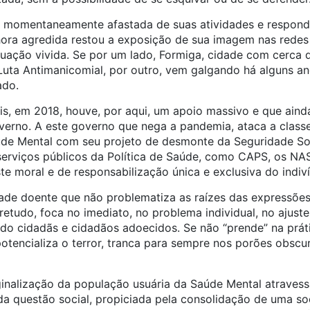
, foi momentaneamente afastada de suas atividades e respon
hora agredida restou a exposição de sua imagem nas redes 
uação vivida. Se por um lado, Formiga, cidade com cerca d
uta Antimanicomial, por outro, vem galgando há alguns a
ado.
ais, em 2018, houve, por aqui, um apoio massivo e que ain
governo. A este governo que nega a pandemia, ataca a class
de Mental com seu projeto de desmonte da Seguridade Soc
rviços públicos da Política de Saúde, como CAPS, os NAS
ste moral e de responsabilização única e exclusiva do indiv
de doente que não problematiza as raízes das expressõe
retudo, foca no imediato, no problema individual, no ajuste
do cidadãs e cidadãos adoecidos. Se não “prende” na práti
potencializa o terror, tranca para sempre nos porões obsc
inalização da população usuária da Saúde Mental atravess
a questão social, propiciada pela consolidação de uma s