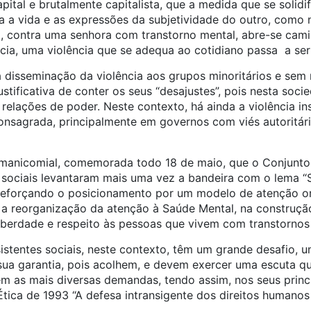
ital e brutalmente capitalista, que a medida que se solidifi
a a vida e as expressões da subjetividade do outro, como
a, contra uma senhora com transtorno mental, abre-se cami
cia, uma violência que se adequa ao cotidiano passa a ser 
 disseminação da violência aos grupos minoritários e sem 
justificativa de conter os seus “desajustes”, pois nesta soci
elações de poder. Neste contexto, há ainda a violência in
consagrada, principalmente em governos com viés autoritá
imanicomial, comemorada todo 18 de maio, que o Conjunt
s sociais levantaram mais uma vez a bandeira com o lema “
 reforçando o posicionamento por um modelo de atenção o
 a reorganização da atenção à Saúde Mental, na construção
 liberdade e respeito às pessoas que vivem com transtornos 
istentes sociais, neste contexto, têm um grande desafio, 
ua garantia, pois acolhem, e devem exercer uma escuta qua
em as mais diversas demandas, tendo assim, nos seus princ
ica de 1993 “A defesa intransigente dos direitos humanos 