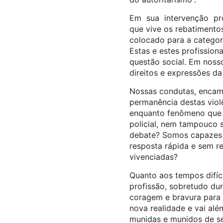
Em sua intervenção prof
que vive os rebatimentos
colocado para a categori
Estas e estes profissio
questão social. Em noss
direitos e expressões da
Nossas condutas, encami
permanência destas violê
enquanto fenômeno que 
policial, nem tampouco 
debate? Somos capazes de
resposta rápida e sem re
vivenciadas?
Quanto aos tempos difícei
profissão, sobretudo dur
coragem e bravura para q
nova realidade e vai alé
munidas e munidos de seu