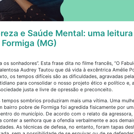
reza e Saúde Mental: uma leitura 
m Formiga (MG)
a os sonhadores”. Esta frase dita no filme francês, “O Fabu
 talentosa Audrey Tautou que dá vida à excêntrica Amélie Po
to, os tempos difíceis são as dificuldades, agravadas pel
iano para consolidar o nosso projeto ético e político e, a 
ciedade justa e livre de opressão e preconceito.
s tempos sombrios produziram mais uma vítima. Uma mulhe
 bairro pobre de Formiga foi agredida fisicamente por uma 
ntro do município. De acordo com o relato da agressora, f
a conter a senhora que a ofendia verbalmente e aos demais
ades. As técnicas de defesa, no entanto, foram tapas desf
ada, sem a possibilidade de se esquivar ou de se defender