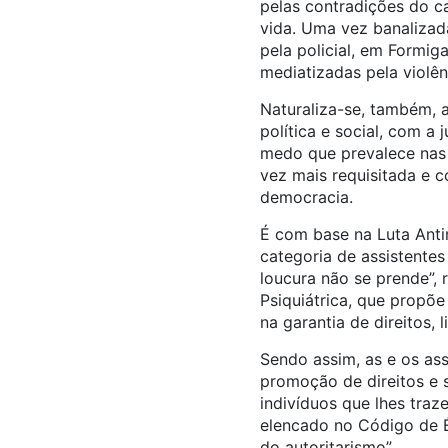
pelas contradições do cap
vida. Uma vez banalizad
pela policial, em Formig
mediatizadas pela violên
Naturaliza-se, também, a
política e social, com a 
medo que prevalece nas r
vez mais requisitada e 
democracia.
É com base na Luta Ant
categoria de assistente
loucura não se prende”,
Psiquiátrica, que propõe
na garantia de direitos,
Sendo assim, as e os ass
promoção de direitos e s
indivíduos que lhes traz
elencado no Código de Ét
do autoritarismo”.