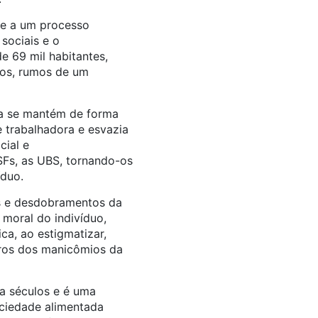
de a um processo
sociais e o
e 69 mil habitantes,
nos, rumos de um
da se mantém de forma
e trabalhadora e esvazia
ial e
Fs, as UBS, tornando-os
íduo.
s e desdobramentos da
 moral do indivíduo,
ca, ao estigmatizar,
uros dos manicômios da
a séculos e é uma
ociedade alimentada