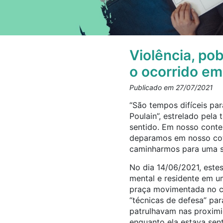
Violência, pob
o ocorrido e
Publicado em 27/07/2021
“São tempos difíceis par
Poulain”, estrelado pela
sentido. Em nosso contex
deparamos em nosso cotid
caminharmos para uma so
No dia 14/06/2021, este
mental e residente em um
praça movimentada no ce
“técnicas de defesa” par
patrulhavam nas proximid
enquanto ela estava sent