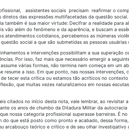
issional, assistentes sociais precisam reafirmar o com
 diretos das expressões multifacetadas da questão social.
a também é sua maior virtude: Decifrar a realidade para a
nais vão além do fenômeno e da aparência, e buscam a essê
os atendimentos cotidianos, percebemos as inúmeras violên
 questão social a que são submetidas as pessoas usuárias d
nhamentos e intervenções possibilitam a sua superação o
ncias. Por isso, faz mais que necessário emergir a seguinte 
assume várias formas, não termina nem começa em um ab
se resume a isso. Em que ponto, nas nossas intervenções, 
 tecer esta crítica ou estamos tão acríticos no contexto 
flexão, que muitas vezes naturalizamos em nossas escutas 
s citados no início desta nota, vale lembrar, ao revisitar a
ante os anos de chumbo da Ditadura Militar da autocracia 
ue nossa categoria profissional superasse barreiras. É no
m do que está posto como pronto e acabado, dessa forma, a
 arcabouço teórico e crítico e de seu olhar investigativo