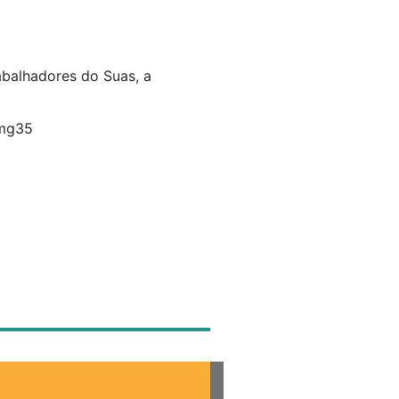
abalhadores do Suas, a
smg35