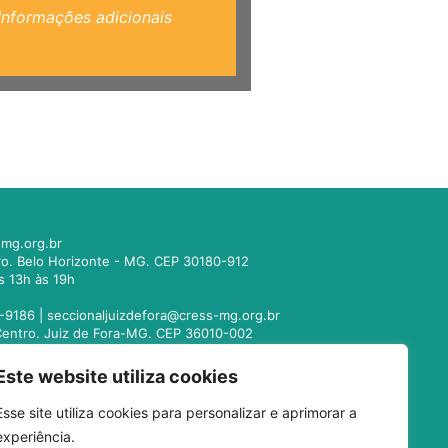
Informações adicionais
mg.org.br
tro. Belo Horizonte - MG. CEP 30180-912
s 13h às 19h
-9186 |
seccionaljuizdefora@cress-mg.org.br
1. Centro. Juiz de Fora-MG. CEP 36010-002
s 13h às 19h
Este website utiliza cookies
221-9358 |
seccionalmontesclaros@cress-
Esse site utiliza cookies para personalizar e aprimorar a
 Centro. Montes Claros - MG. CEP 39400-104
experiência.
s 13h às 19h