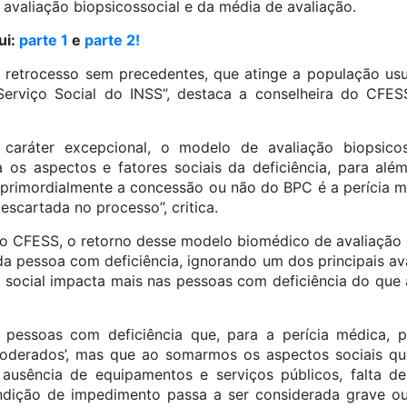
valiação biopsicossocial e da média de avaliação.
ui:
parte 1
e
parte 2!
retrocesso sem precedentes, que atinge a população usuári
Serviço Social do INSS”, destaca a conselheira do CFESS
 caráter excepcional, o modelo de avaliação biopsicos
a os aspectos e fatores sociais da deficiência, para alé
r primordialmente a concessão ou não do BPC é a perícia m
escartada no processo”, critica.
o CFESS, o retorno desse modelo biomédico de avaliação 
 pessoa com deficiência, ignorando um dos principais a
 social impacta mais nas pessoas com deficiência do que a
 pessoas com deficiência que, para a perícia médica,
moderados’, mas que ao somarmos os aspectos sociais que
usência de equipamentos e serviços públicos, falta de 
ondição de impedimento passa a ser considerada grave ou