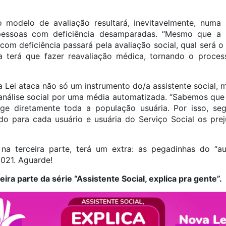
 modelo de avaliação resultará, inevitavelmente, numa s
pessoas com deficiência desamparadas. “Mesmo que a 
com deficiência passará pela avaliação social, qual será 
 terá que fazer reavaliação médica, tornando o processo
 a Lei ataca não só um instrumento do/a assistente social, 
a análise social por uma média automatizada. “Sabemos que
nge diretamente toda a população usuária. Por isso, se
ndo para cada usuário e usuária do Serviço Social os pre
 na terceira parte, terá um extra: as pegadinhas do “auxíl
021. Aguarde!
eira parte da série “Assistente Social, explica pra gente”.