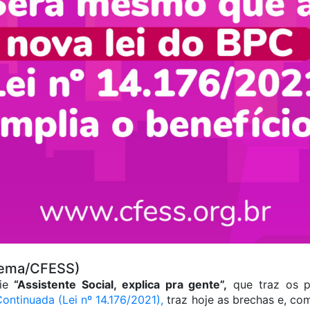
rkema/CFESS)
rie
“Assistente Social, explica pra gente”,
que traz os p
ontinuada (Lei nº 14.176/2021),
traz hoje as brechas e, co