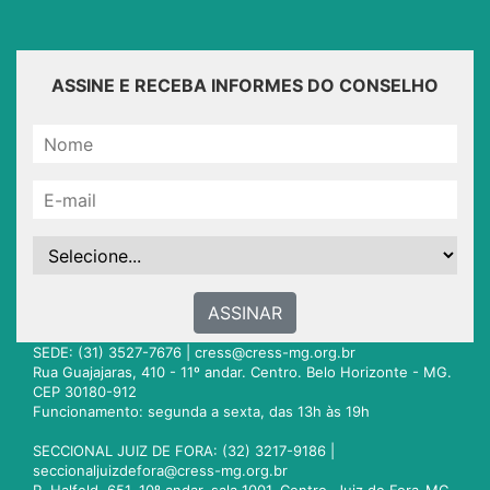
ASSINE E RECEBA INFORMES DO CONSELHO
ASSINAR
SEDE: (31) 3527-7676 |
cress@cress-mg.org.br
Rua Guajajaras, 410 - 11º andar. Centro. Belo Horizonte - MG.
CEP 30180-912
Funcionamento: segunda a sexta, das 13h às 19h
SECCIONAL JUIZ DE FORA: (32) 3217-9186 |
seccionaljuizdefora@cress-mg.org.br