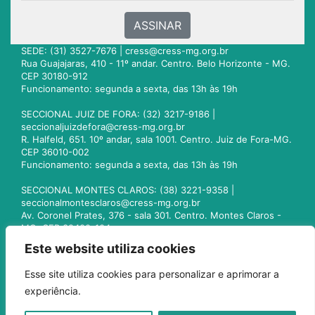
ASSINAR
SEDE: (31) 3527-7676 |
cress@cress-mg.org.br
Rua Guajajaras, 410 - 11º andar. Centro. Belo Horizonte - MG.
CEP 30180-912
Funcionamento: segunda a sexta, das 13h às 19h
SECCIONAL JUIZ DE FORA: (32) 3217-9186 |
seccionaljuizdefora@cress-mg.org.br
R. Halfeld, 651. 10º andar, sala 1001. Centro. Juiz de Fora-MG.
CEP 36010-002
Funcionamento: segunda a sexta, das 13h às 19h
SECCIONAL MONTES CLAROS: (38) 3221-9358 |
seccionalmontesclaros@cress-mg.org.br
Av. Coronel Prates, 376 - sala 301. Centro. Montes Claros -
MG. CEP 39400-104
Funcionamento: segunda a sexta, das 13h às 19h
Este website utiliza cookies
SECCIONAL UBERLÂNDIA: (34) 3236-3024 |
Esse site utiliza cookies para personalizar e aprimorar a
seccionaluberlandia@cress-mg.org.br
experiência.
Av. Afonso Pena, 547 - sala 101. Uberlândia - MG. CEP
38400-128