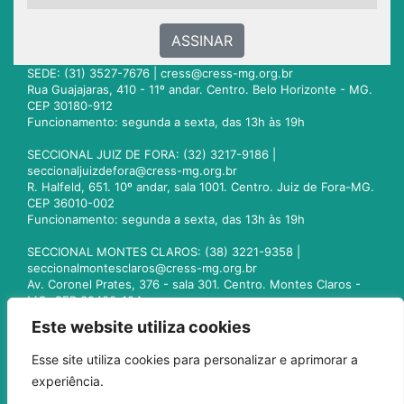
ASSINAR
SEDE: (31) 3527-7676 |
cress@cress-mg.org.br
Rua Guajajaras, 410 - 11º andar. Centro. Belo Horizonte - MG.
CEP 30180-912
Funcionamento: segunda a sexta, das 13h às 19h
SECCIONAL JUIZ DE FORA: (32) 3217-9186 |
seccionaljuizdefora@cress-mg.org.br
R. Halfeld, 651. 10º andar, sala 1001. Centro. Juiz de Fora-MG.
CEP 36010-002
Funcionamento: segunda a sexta, das 13h às 19h
SECCIONAL MONTES CLAROS: (38) 3221-9358 |
seccionalmontesclaros@cress-mg.org.br
Av. Coronel Prates, 376 - sala 301. Centro. Montes Claros -
MG. CEP 39400-104
Funcionamento: segunda a sexta, das 13h às 19h
Este website utiliza cookies
SECCIONAL UBERLÂNDIA: (34) 3236-3024 |
Esse site utiliza cookies para personalizar e aprimorar a
seccionaluberlandia@cress-mg.org.br
experiência.
Av. Afonso Pena, 547 - sala 101. Uberlândia - MG. CEP
38400-128