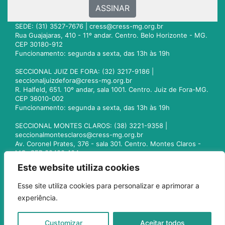
ASSINAR
SEDE: (31) 3527-7676 |
cress@cress-mg.org.br
Rua Guajajaras, 410 - 11º andar. Centro. Belo Horizonte - MG.
CEP 30180-912
Funcionamento: segunda a sexta, das 13h às 19h
SECCIONAL JUIZ DE FORA: (32) 3217-9186 |
seccionaljuizdefora@cress-mg.org.br
R. Halfeld, 651. 10º andar, sala 1001. Centro. Juiz de Fora-MG.
CEP 36010-002
Funcionamento: segunda a sexta, das 13h às 19h
SECCIONAL MONTES CLAROS: (38) 3221-9358 |
seccionalmontesclaros@cress-mg.org.br
Av. Coronel Prates, 376 - sala 301. Centro. Montes Claros -
MG. CEP 39400-104
Funcionamento: segunda a sexta, das 13h às 19h
Este website utiliza cookies
SECCIONAL UBERLÂNDIA: (34) 3236-3024 |
Esse site utiliza cookies para personalizar e aprimorar a
seccionaluberlandia@cress-mg.org.br
experiência.
Av. Afonso Pena, 547 - sala 101. Uberlândia - MG. CEP
38400-128
Funcionamento: segunda a sexta, das 13h às 19h
Customizar
Aceitar todos