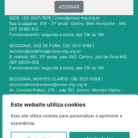
ASSINAR
SEDE: (31) 3527-7676 |
cress@cress-mg.org.br
Rua Guajajaras, 410 - 11º andar. Centro. Belo Horizonte - MG.
CEP 30180-912
Funcionamento: segunda a sexta, das 13h às 19h
SECCIONAL JUIZ DE FORA: (32) 3217-9186 |
seccionaljuizdefora@cress-mg.org.br
R. Halfeld, 651. 10º andar, sala 1001. Centro. Juiz de Fora-MG.
CEP 36010-002
Funcionamento: segunda a sexta, das 13h às 19h
SECCIONAL MONTES CLAROS: (38) 3221-9358 |
seccionalmontesclaros@cress-mg.org.br
Av. Coronel Prates, 376 - sala 301. Centro. Montes Claros -
MG. CEP 39400-104
Funcionamento: segunda a sexta, das 13h às 19h
Este website utiliza cookies
SECCIONAL UBERLÂNDIA: (34) 3236-3024 |
Esse site utiliza cookies para personalizar e aprimorar a
seccionaluberlandia@cress-mg.org.br
experiência.
Av. Afonso Pena, 547 - sala 101. Uberlândia - MG. CEP
38400-128
Funcionamento: segunda a sexta, das 13h às 19h