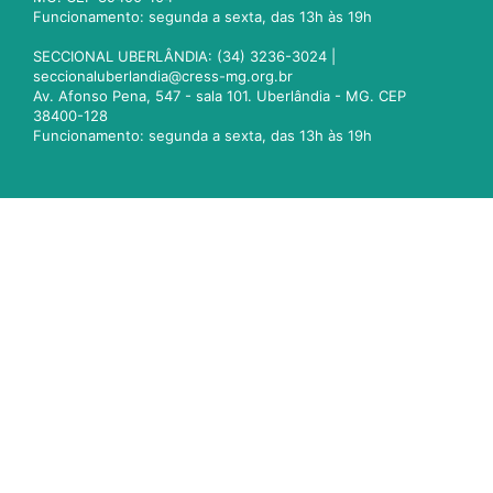
Funcionamento: segunda a sexta, das 13h às 19h
SECCIONAL UBERLÂNDIA: (34) 3236-3024 |
seccionaluberlandia@cress-mg.org.br
Av. Afonso Pena, 547 - sala 101. Uberlândia - MG. CEP
38400-128
Funcionamento: segunda a sexta, das 13h às 19h