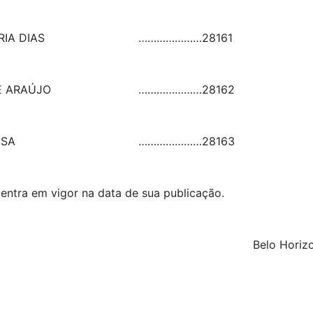
RIA DIAS
…………………
28161
E ARAÚJO
…………………
28162
USA
…………………
28163
 entra em vigor na data de sua publicação.
Belo Horizo