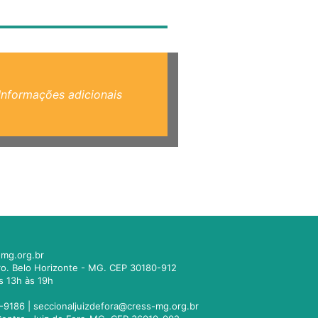
Informações adicionais
mg.org.br
tro. Belo Horizonte - MG. CEP 30180-912
s 13h às 19h
-9186 |
seccionaljuizdefora@cress-mg.org.br