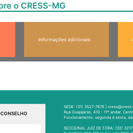
obre o CRESS-MG
Informações adicionais
SEDE: (31) 3527-7676 |
cress@cress-
Rua Guajajaras, 410 - 11º andar. Cen
O CONSELHO
Funcionamento: segunda a sexta, da
SECCIONAL JUIZ DE FORA: (32) 3217