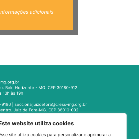
Informações adicionais
mg.org.br
tro. Belo Horizonte - MG. CEP 30180-912
s 13h às 19h
-9186 |
seccionaljuizdefora@cress-mg.org.br
1. Centro. Juiz de Fora-MG. CEP 36010-002
s 13h às 19h
Este website utiliza cookies
221-9358 |
seccionalmontesclaros@cress-
Esse site utiliza cookies para personalizar e aprimorar a
 Centro. Montes Claros - MG. CEP 39400-104