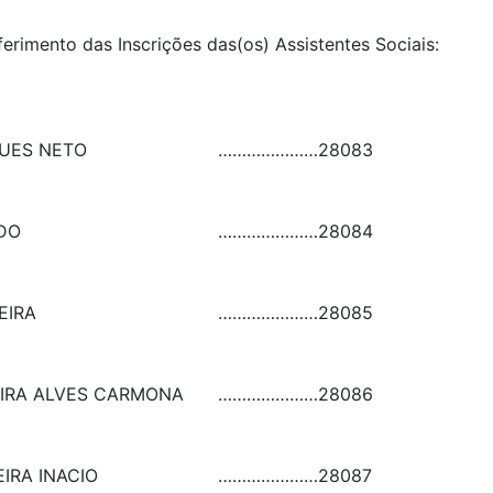
ferimento das Inscrições das(os) Assistentes Sociais:
UES NETO
…………………
28083
DO
…………………
28084
EIRA
…………………
28085
IRA ALVES CARMONA
…………………
28086
IRA INACIO
…………………
28087