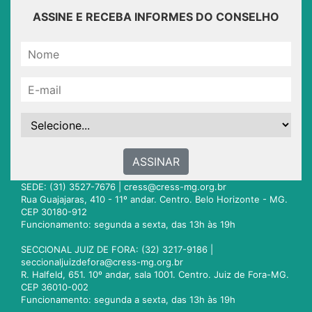
ASSINE E RECEBA INFORMES DO CONSELHO
ASSINAR
SEDE: (31) 3527-7676 |
cress@cress-mg.org.br
Rua Guajajaras, 410 - 11º andar. Centro. Belo Horizonte - MG.
CEP 30180-912
Funcionamento: segunda a sexta, das 13h às 19h
SECCIONAL JUIZ DE FORA: (32) 3217-9186 |
seccionaljuizdefora@cress-mg.org.br
R. Halfeld, 651. 10º andar, sala 1001. Centro. Juiz de Fora-MG.
CEP 36010-002
Funcionamento: segunda a sexta, das 13h às 19h