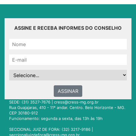
ASSINE E RECEBA INFORMES DO CONSELHO
ASSINAR
SEDE: (31) 3527-7676 |
cress@cress-mg.org.br
Rua Guajajaras, 410 - 11º andar. Centro. Belo Horizonte - MG.
CEP 30180-912
Funcionamento: segunda a sexta, das 13h às 19h
SECCIONAL JUIZ DE FORA: (32) 3217-9186 |
seccionaljuizdefora@cress-mg.org.br