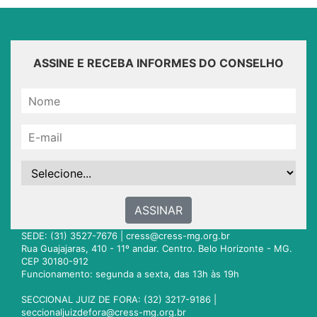
ASSINE E RECEBA INFORMES DO CONSELHO
ASSINAR
SEDE: (31) 3527-7676 |
cress@cress-mg.org.br
Rua Guajajaras, 410 - 11º andar. Centro. Belo Horizonte - MG.
CEP 30180-912
Funcionamento: segunda a sexta, das 13h às 19h
SECCIONAL JUIZ DE FORA: (32) 3217-9186 |
seccionaljuizdefora@cress-mg.org.br