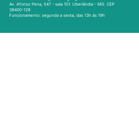
Av. Afonso Pena, 547 - sala 101. Uberlândia - MG. CEP
38400-128
Funcionamento: segunda a sexta, das 13h às 19h