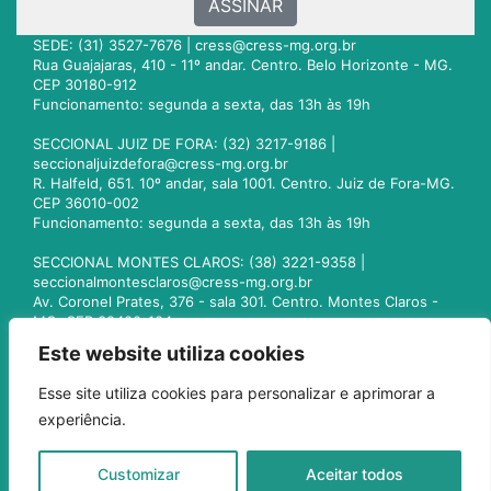
ASSINAR
SEDE: (31) 3527-7676 |
cress@cress-mg.org.br
Rua Guajajaras, 410 - 11º andar. Centro. Belo Horizonte - MG.
CEP 30180-912
Funcionamento: segunda a sexta, das 13h às 19h
SECCIONAL JUIZ DE FORA: (32) 3217-9186 |
seccionaljuizdefora@cress-mg.org.br
R. Halfeld, 651. 10º andar, sala 1001. Centro. Juiz de Fora-MG.
CEP 36010-002
Funcionamento: segunda a sexta, das 13h às 19h
SECCIONAL MONTES CLAROS: (38) 3221-9358 |
seccionalmontesclaros@cress-mg.org.br
Av. Coronel Prates, 376 - sala 301. Centro. Montes Claros -
MG. CEP 39400-104
Funcionamento: segunda a sexta, das 13h às 19h
Este website utiliza cookies
SECCIONAL UBERLÂNDIA: (34) 3236-3024 |
Esse site utiliza cookies para personalizar e aprimorar a
seccionaluberlandia@cress-mg.org.br
experiência.
Av. Afonso Pena, 547 - sala 101. Uberlândia - MG. CEP
38400-128
Funcionamento: segunda a sexta, das 13h às 19h
Customizar
Aceitar todos