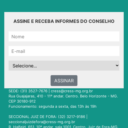
ASSINE E RECEBA INFORMES DO CONSELHO
ASSINAR
SEDE: (31) 3527-7676 |
cress@cress-mg.org.br
Rua Guajajaras, 410 - 11º andar. Centro. Belo Horizonte - MG.
CEP 30180-912
Funcionamento: segunda a sexta, das 13h às 19h
SECCIONAL JUIZ DE FORA: (32) 3217-9186 |
seccionaljuizdefora@cress-mg.org.br
R. Halfeld, 651. 10º andar, sala 1001. Centro. Juiz de Fora-MG.