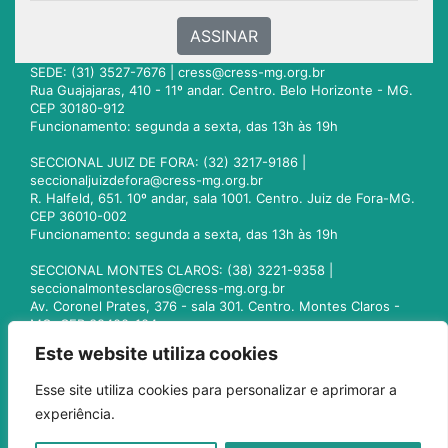
ASSINAR
SEDE: (31) 3527-7676 |
cress@cress-mg.org.br
Rua Guajajaras, 410 - 11º andar. Centro. Belo Horizonte - MG.
CEP 30180-912
Funcionamento: segunda a sexta, das 13h às 19h
SECCIONAL JUIZ DE FORA: (32) 3217-9186 |
seccionaljuizdefora@cress-mg.org.br
R. Halfeld, 651. 10º andar, sala 1001. Centro. Juiz de Fora-MG.
CEP 36010-002
Funcionamento: segunda a sexta, das 13h às 19h
SECCIONAL MONTES CLAROS: (38) 3221-9358 |
seccionalmontesclaros@cress-mg.org.br
Av. Coronel Prates, 376 - sala 301. Centro. Montes Claros -
MG. CEP 39400-104
Funcionamento: segunda a sexta, das 13h às 19h
Este website utiliza cookies
SECCIONAL UBERLÂNDIA: (34) 3236-3024 |
Esse site utiliza cookies para personalizar e aprimorar a
seccionaluberlandia@cress-mg.org.br
experiência.
Av. Afonso Pena, 547 - sala 101. Uberlândia - MG. CEP
38400-128