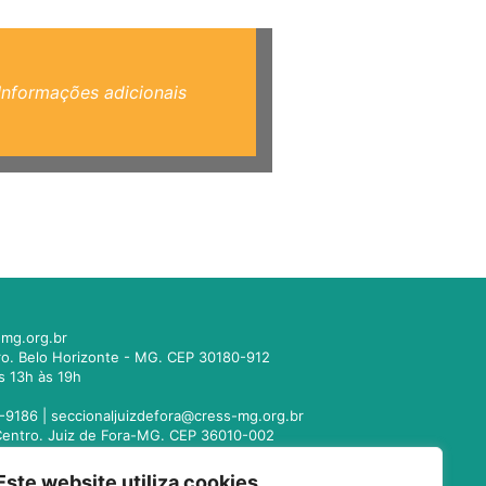
Informações adicionais
mg.org.br
tro. Belo Horizonte - MG. CEP 30180-912
s 13h às 19h
-9186 |
seccionaljuizdefora@cress-mg.org.br
1. Centro. Juiz de Fora-MG. CEP 36010-002
s 13h às 19h
Este website utiliza cookies