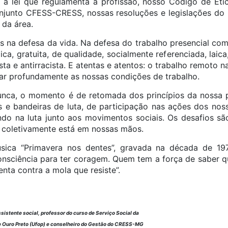
, a lei que regulamenta a profissão, nosso Código de Ét
njunto CFESS-CRESS, nossas resoluções e legislações do 
 da área.
 na defesa da vida. Na defesa do trabalho presencial com
, gratuita, de qualidade, socialmente referenciada, laica, 
ista e antirracista. E atentas e atentos: o trabalho remoto
erar profundamente as nossas condições de trabalho.
unca, o momento é de retomada dos princípios da nossa p
e bandeiras de luta, de participação nas ações dos noss
do na luta junto aos movimentos sociais. Os desafios s
os coletivamente está em nossas mãos.
sica “Primavera nos dentes”, gravada na década de 19
sciência para ter coragem. Quem tem a força de saber qu
nta contra a mola que resiste”.
ssistente social, professor do curso de Serviço Social da
e Ouro Preto (Ufop) e conselheiro do Gestão do CRESS-MG