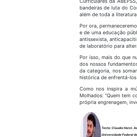
Curriculares da ABEPSS
bandeiras de luta do Co
além de toda a literatura
Por ora, permaneceremos
e de uma educação pública
antissexista, anticapacit
de laboratório para alt
Por isso, mais do que n
dos nossos fundamentos 
da categoria, nos soman
histórica de enfrentá-l
Como nos inspira a mú
Molhados: “Quem tem con
própria engrenagem, inve
Texto: Claudio Horst. A
Universidade Federal d