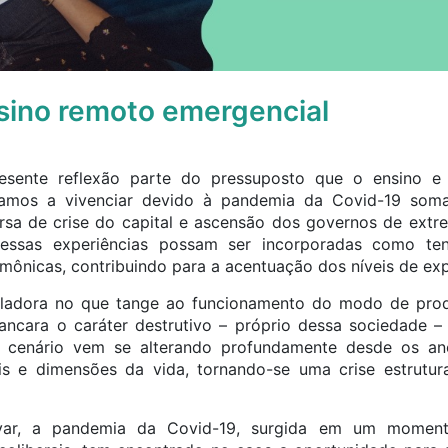
sino remoto emergencial
esente reflexão parte do pressuposto que o ensino e
amos a vivenciar devido à pandemia da Covid-19 som
rsa de crise do capital e ascensão dos governos de extr
essas experiências possam ser incorporadas como te
mônicas, contribuindo para a acentuação dos níveis de ex
veladora no que tange ao funcionamento do modo de prod
ancara o caráter destrutivo – próprio dessa sociedade 
al cenário vem se alterando profundamente desde os an
is e dimensões da vida, tornando-se uma crise estrutur
r, a pandemia da Covid-19, surgida em um moment