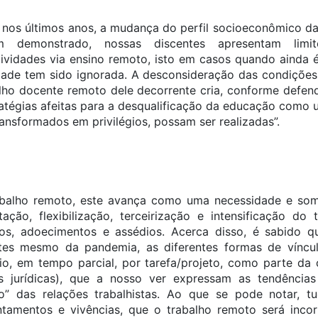
 nos últimos anos, a mudança do perfil socioeconômico d
m demonstrado, nossas discentes apresentam limi
vidades via ensino remoto, isto em casos quando ainda é
ade tem sido ignorada. A desconsideração das condições
lho docente remoto dele decorrente cria, conforme defe
ratégias afeitas para a desqualificação da educação como 
ransformados em privilégios, possam ser realizadas”.
rabalho remoto, este avança como uma necessidade e so
ção, flexibilização, terceirização e intensificação do
os, adoecimentos e assédios. Acerca disso, é sabido que
tes mesmo da pandemia, as diferentes formas de vínculo
io, em tempo parcial, por tarefa/projeto, como parte d
es jurídicas), que a nosso ver expressam as tendênci
ão” das relações trabalhistas. Ao que se pode notar, t
antamentos e vivências, que o trabalho remoto será inco