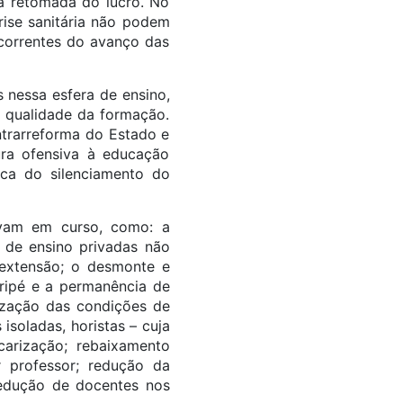
 a retomada do lucro. No
rise sanitária não podem
correntes do avanço das
 nessa esfera de ensino,
 qualidade da formação.
ntrarreforma do Estado e
ura ofensiva à educação
ca do silenciamento do
avam em curso, como: a
s de ensino privadas não
 extensão; o desmonte e
tripé e a permanência de
rização das condições de
soladas, horistas – cuja
arização; rebaixamento
or professor; redução da
redução de docentes nos