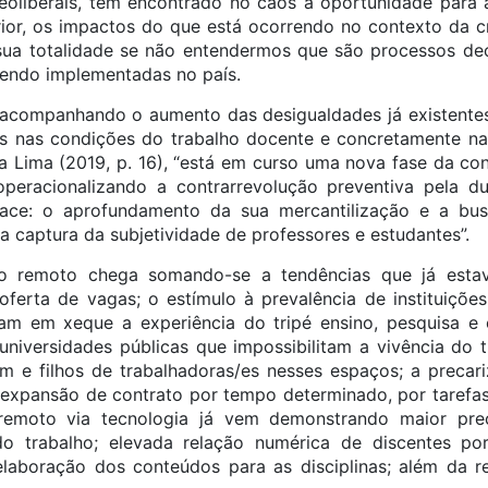
neoliberais, tem encontrado no caos a oportunidade para
or, os impactos do que está ocorrendo no contexto da c
ua totalidade se não entendermos que são processos de
endo implementadas no país.
acompanhando o aumento das desigualdades já existentes
s nas condições do trabalho docente e concretamente na
 Lima (2019, p. 16), “está em curso uma nova fase da co
operacionalizando a contrarrevolução preventiva pela d
face: o aprofundamento da sua mercantilização e a bus
a captura da subjetividade de professores e estudantes”.
no remoto chega somando-se a tendências que já est
ferta de vagas; o estímulo à prevalência de instituiçõe
ocam em xeque a experiência do tripé ensino, pesquisa e
universidades públicas que impossibilitam a vivência do 
m e filhos de trabalhadoras/es nesses espaços; a preca
expansão de contrato por tempo determinado, por tarefas i
 remoto via tecnologia já vem demonstrando maior prec
o do trabalho; elevada relação numérica de discentes p
laboração dos conteúdos para as disciplinas; além da 