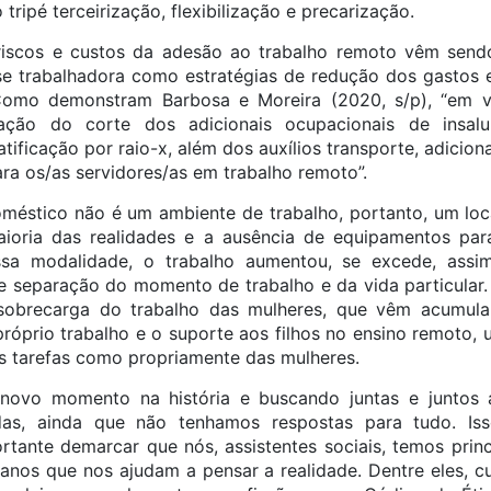
tripé terceirização, flexibilização e precarização.
 riscos e custos da adesão ao trabalho remoto vêm sendo
sse trabalhadora como estratégias de redução dos gastos
Como demonstram Barbosa e Moreira (2020, s/p), “em vár
ção do corte dos adicionais ocupacionais de insalubr
atificação por raio-x, além dos auxílios transporte, adicion
ara os/as servidores/as em trabalho remoto”.
méstico não é um ambiente de trabalho, portanto, um loca
maioria das realidades e a ausência de equipamentos pa
ssa modalidade, o trabalho aumentou, se excede, as
de separação do momento de trabalho e da vida particula
sobrecarga do trabalho das mulheres, que vêm acumulan
 próprio trabalho e o suporte aos filhos no ensino remoto,
as tarefas como propriamente das mulheres.
ovo momento na história e buscando juntas e juntos a
das, ainda que não tenhamos respostas para tudo. Is
rtante demarcar que nós, assistentes sociais, temos prin
anos que nos ajudam a pensar a realidade. Dentre eles, cu