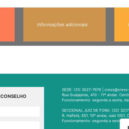
Informações adicionais
SEDE: (31) 3527-7676 |
cress@cress-
Rua Guajajaras, 410 - 11º andar. Cen
O CONSELHO
Funcionamento: segunda a sexta, da
SECCIONAL JUIZ DE FORA: (32) 3217
R. Halfeld, 651. 10º andar, sala 100
Funcionamento: segunda a sexta, da