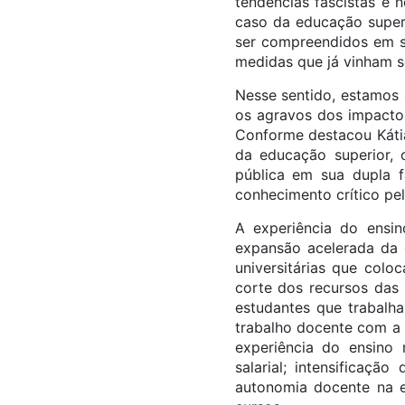
tendências fascistas e 
caso da educação superi
ser compreendidos em s
medidas que já vinham s
Nesse sentido, estamos 
os agravos dos impacto
Conforme destacou Kátia
da educação superior, 
pública em sua dupla 
conhecimento crítico pel
A experiência do ensi
expansão acelerada da o
universitárias que col
corte dos recursos das 
estudantes que trabalha
trabalho docente com a 
experiência do ensino
salarial; intensificaçã
autonomia docente na e