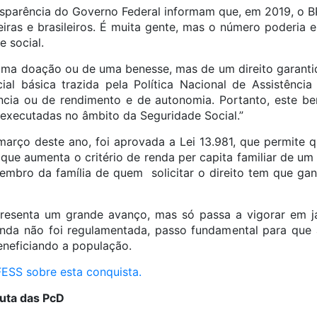
sparência do Governo Federal informam que, em 2019, o B
eiras e brasileiros. É muita gente, mas o número poderia e
e social.
uma doação ou de uma benesse, mas de um direito garantid
l básica trazida pela Política Nacional de Assistência
ncia ou de rendimento e de autonomia. Portanto, este be
executadas no âmbito da Seguridade Social.”
arço deste ano, foi aprovada a Lei 13.981, que permite 
ue aumenta o critério de renda per capita familiar de um 
embro da família de quem solicitar o direito tem que ga
presenta um grande avanço, mas só passa a vigorar em j
inda não foi regulamentada, passo fundamental para que
eneficiando a população.
CFESS sobre esta conquista.
luta das PcD