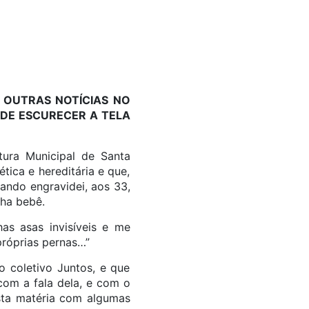
 OUTRAS NOTÍCIAS NO
 DE ESCURECER A TELA
tura Municipal de Santa
tica e hereditária e que,
uando engravidei, aos 33,
inha bebê.
has asas invisíveis e me
próprias pernas…”
do coletivo Juntos, e que
com a fala dela, e com o
sta matéria com algumas