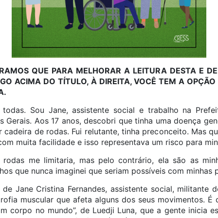
MBRAMOS QUE PARA MELHORAR A LEITURA DESTA E DE
OGO ACIMA DO TÍTULO, À DIREITA, VOCÊ TEM A OPÇÃO
A.
todas. Sou Jane, assistente social e trabalho na Prefei
as Gerais. Aos 17 anos, descobri que tinha uma doença gené
r cadeira de rodas. Fui relutante, tinha preconceito. Mas q
a com muita facilidade e isso representava um risco para m
rodas me limitaria, mas pelo contrário, ela são as min
hos que nunca imaginei que seriam possíveis com minhas 
de Jane Cristina Fernandes, assistente social, militante 
trofia muscular que afeta alguns dos seus movimentos. É 
m corpo no mundo”, de Luedji Luna, que a gente inicia e