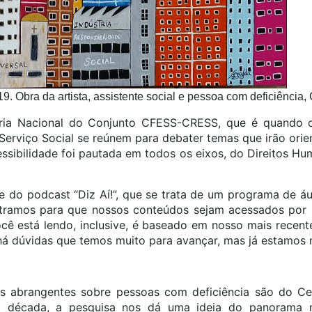
9. Obra da artista, assistente social e pessoa com deficiência,
ária Nacional do Conjunto CFESS-CRESS, que é quando o
Serviço Social se reúnem para debater temas que irão orien
cessibilidade foi pautada em todos os eixos, do Direitos H
te do podcast “Diz Aí!”, que se trata de um programa de
tramos para que nossos conteúdos sejam acessados por 
você está lendo, inclusive, é baseado em nosso mais recent
há dúvidas que temos muito para avançar, mas já estamos 
is abrangentes sobre pessoas com deficiência são do C
 década, a pesquisa nos dá uma ideia do panorama n