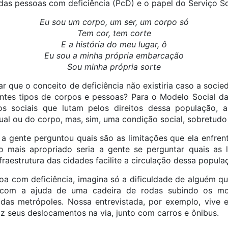
 das pessoas com deficiência (PcD) e o papel do Serviço Soc
Eu sou um corpo, um ser, um corpo só
Tem cor, tem corte
E a história do meu lugar, ô
Eu sou a minha própria embarcação
Sou minha própria sorte
r que o conceito de deficiência não existiria caso a soci
entes tipos de corpos e pessoas? Para o Modelo Social d
s sociais que lutam pelos direitos dessa população, a
ual ou do corpo, mas, sim, uma condição social, sobretudo 
 a gente perguntou quais são as limitações que ela enfrent
 o mais apropriado seria a gente se perguntar quais as l
fraestrutura das cidades facilite a circulação dessa popula
a com deficiência, imagina só a dificuldade de alguém q
com a ajuda de uma cadeira de rodas subindo os mo
 das metrópoles. Nossa entrevistada, por exemplo, vive 
z seus deslocamentos na via, junto com carros e ônibus.