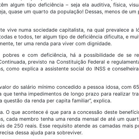
 têm algum tipo deficiência – seja ela auditiva, física, visu
eja, quase um quarto da população! Dessas, menos de um
e vive numa sociedade capitalista, na qual prevalece a l
todas e todos, ter algum tipo de deficiência dificulta, e mu
mente, ter uma renda para viver com dignidade.
 pobres e com deficiência, há a possibilidade de se 
Continuada, previsto na Constituição Federal e regulament
oas, como explica a assistente social do INSS e conselhei
 valor do salário mínimo concedido a pessoa idosa, com 
a que tenha impedimentos de longo prazo para realizar trab
a questão da renda per capita familiar”, explica.
ca. O que acontece é que para a concessão deste benefício
as, cada membro tenha uma renda mensal de até um quart
s de 250 reais. Esse requisito atende as camadas mais 
recisa dessa ajuda para sobreviver.