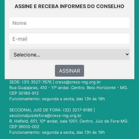
ASSINE E RECEBA INFORMES DO CONSELHO
ASSINAR
SEDE: (31) 3527-7676 |
cress@cress-mg.org.br
Rua Guajajaras, 410 - 11º andar. Centro. Belo Horizonte - MG.
CEP 30180-912
Funcionamento: segunda a sexta, das 13h às 19h
SECCIONAL JUIZ DE FORA: (32) 3217-9186 |
seccionaljuizdefora@cress-mg.org.br
R. Halfeld, 651. 10º andar, sala 1001. Centro. Juiz de Fora-MG.
CEP 36010-002
Funcionamento: segunda a sexta, das 13h às 19h