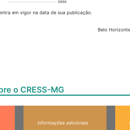
··········································
20656
 entra em vigor na data de sua publicação.
Belo Horizont
obre o CRESS-MG
Informações adicionais