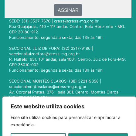
ASSINAR
SEDE: (31) 3527-7676 |
cress@cress-mg.org.br
Rua Guajajaras, 410 - 11º andar. Centro. Belo Horizonte - MG.
CEP 30180-912
Funcionamento: segunda a sexta, das 13h às 19h
SECCIONAL JUIZ DE FORA: (32) 3217-9186 |
seccionaljuizdefora@cress-mg.org.br
R. Halfeld, 651. 10º andar, sala 1001. Centro. Juiz de Fora-MG.
CEP 36010-002
Funcionamento: segunda a sexta, das 13h às 19h
SECCIONAL MONTES CLAROS: (38) 3221-9358 |
seccionalmontesclaros@cress-mg.org.br
Av. Coronel Prates, 376 - sala 301. Centro. Montes Claros -
MG. CEP 39400-104
Funcionamento: segunda a sexta, das 13h às 19h
Este website utiliza cookies
SECCIONAL UBERLÂNDIA: (34) 3236-3024 |
Esse site utiliza cookies para personalizar e aprimorar a
seccionaluberlandia@cress-mg.org.br
experiência.
Av. Afonso Pena, 547 - sala 101. Uberlândia - MG. CEP
38400-128
Funcionamento: segunda a sexta, das 13h às 19h