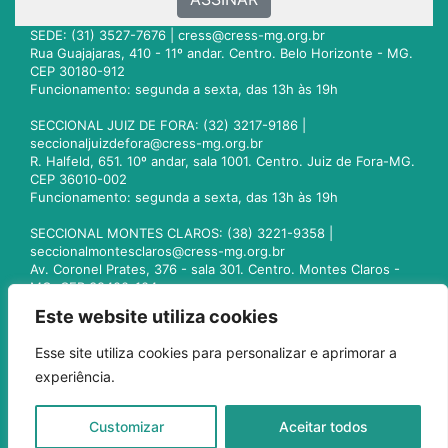
SEDE: (31) 3527-7676 |
cress@cress-mg.org.br
Rua Guajajaras, 410 - 11º andar. Centro. Belo Horizonte - MG.
CEP 30180-912
Funcionamento: segunda a sexta, das 13h às 19h
SECCIONAL JUIZ DE FORA: (32) 3217-9186 |
seccionaljuizdefora@cress-mg.org.br
R. Halfeld, 651. 10º andar, sala 1001. Centro. Juiz de Fora-MG.
CEP 36010-002
Funcionamento: segunda a sexta, das 13h às 19h
SECCIONAL MONTES CLAROS: (38) 3221-9358 |
seccionalmontesclaros@cress-mg.org.br
Av. Coronel Prates, 376 - sala 301. Centro. Montes Claros -
MG. CEP 39400-104
Funcionamento: segunda a sexta, das 13h às 19h
Este website utiliza cookies
SECCIONAL UBERLÂNDIA: (34) 3236-3024 |
Esse site utiliza cookies para personalizar e aprimorar a
seccionaluberlandia@cress-mg.org.br
experiência.
Av. Afonso Pena, 547 - sala 101. Uberlândia - MG. CEP
38400-128
Funcionamento: segunda a sexta, das 13h às 19h
Customizar
Aceitar todos