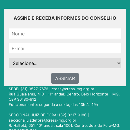
ASSINE E RECEBA INFORMES DO CONSELHO
ASSINAR
SEDE: (31) 3527-7676 |
cress@cress-mg.org.br
Rua Guajajaras, 410 - 11º andar. Centro. Belo Horizonte - MG.
CEP 30180-912
Funcionamento: segunda a sexta, das 13h às 19h
SECCIONAL JUIZ DE FORA: (32) 3217-9186 |
seccionaljuizdefora@cress-mg.org.br
R. Halfeld, 651. 10º andar, sala 1001. Centro. Juiz de Fora-MG.