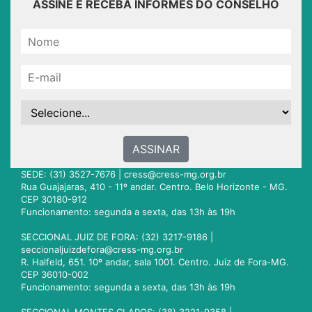
ASSINE E RECEBA INFORMES DO CONSELHO
ASSINAR
SEDE: (31) 3527-7676 |
cress@cress-mg.org.br
Rua Guajajaras, 410 - 11º andar. Centro. Belo Horizonte - MG.
CEP 30180-912
Funcionamento: segunda a sexta, das 13h às 19h
SECCIONAL JUIZ DE FORA: (32) 3217-9186 |
seccionaljuizdefora@cress-mg.org.br
R. Halfeld, 651. 10º andar, sala 1001. Centro. Juiz de Fora-MG.
CEP 36010-002
Funcionamento: segunda a sexta, das 13h às 19h