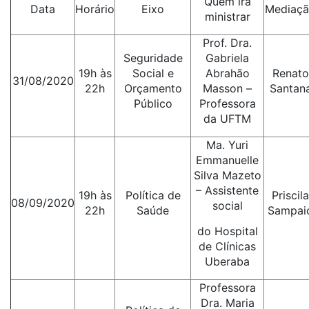
Quem irá
Data
Horário
Eixo
Mediaç
ministrar
Prof. Dra.
Seguridade
Gabriela
19h às
Social e
Abrahão
Renato
31/08/2020
22h
Orçamento
Masson –
Santan
Público
Professora
da UFTM
Ma. Yuri
Emmanuelle
Silva Mazeto
– Assistente
19h às
Política de
Priscila
08/09/2020
social
22h
Saúde
Sampai
do Hospital
de Clínicas
Uberaba
Professora
Dra. Maria