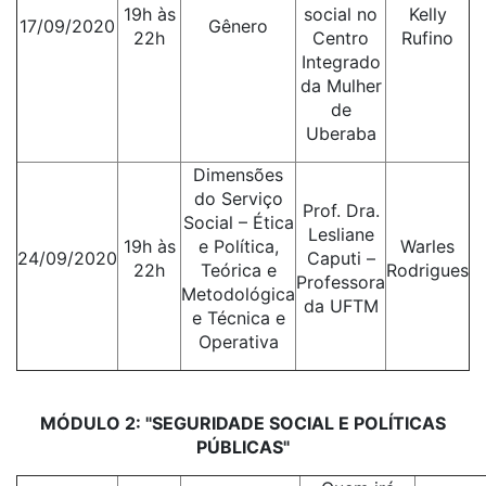
19h às
social no
Kelly
17/09/2020
Gênero
22h
Centro
Rufino
Integrado
da Mulher
de
Uberaba
Dimensões
do Serviço
Prof. Dra.
Social – Ética
Lesliane
19h às
e Política,
Warles
24/09/2020
Caputi –
22h
Teórica e
Rodrigues
Professora
Metodológica
da UFTM
e Técnica e
Operativa
MÓDULO 2: "SEGURIDADE SOCIAL E POLÍTICAS
PÚBLICAS"