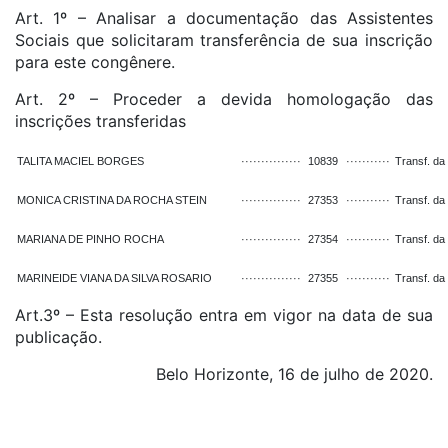
Art. 1º – Analisar a documentação das Assistentes
Sociais que solicitaram transferência de sua inscrição
para este congênere.
Art. 2º – Proceder a devida homologação das
inscrições transferidas
TALITA MACIEL BORGES
···············
10839
···········
Transf. da
MONICA CRISTINA DA ROCHA STEIN
···············
27353
···········
Transf. da
MARIANA DE PINHO ROCHA
···············
27354
···········
Transf. da
MARINEIDE VIANA DA SILVA ROSARIO
···············
27355
···········
Transf. da
Art.3º – Esta resolução entra em vigor na data de sua
publicação.
Belo Horizonte, 16 de julho de 2020.