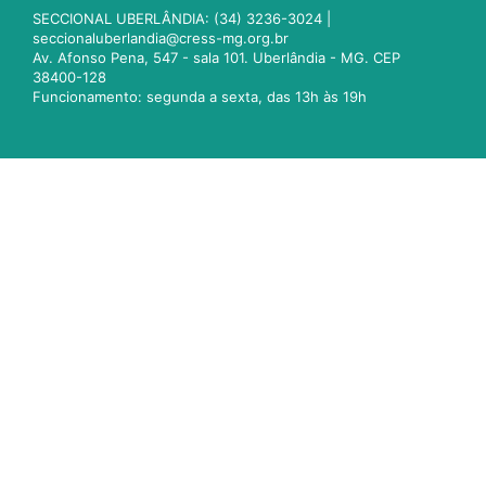
SECCIONAL UBERLÂNDIA: (34) 3236-3024 |
seccionaluberlandia@cress-mg.org.br
Av. Afonso Pena, 547 - sala 101. Uberlândia - MG. CEP
38400-128
Funcionamento: segunda a sexta, das 13h às 19h